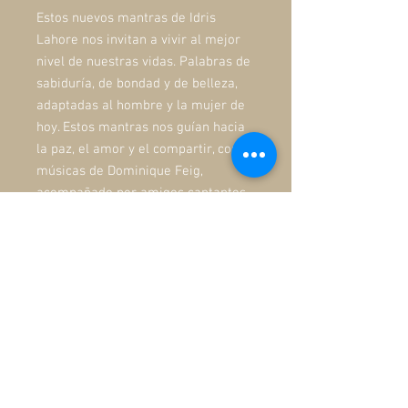
Estos nuevos mantras de Idris
Lahore nos invitan a vivir al mejor
nivel de nuestras vidas. Palabras de
sabiduría, de bondad y de belleza,
adaptadas al hombre y la mujer de
hoy. Estos mantras nos guían hacia
la paz, el amor y el compartir, con
músicas de Dominique Feig,
acompañado por amigos cantantes
y
músicos.
Los Mantras de la Felicidad se
dirigen a la parte esencial en
nosotros, aquella que aspira a
cantar los
valores más hermosos de la
humanidad.