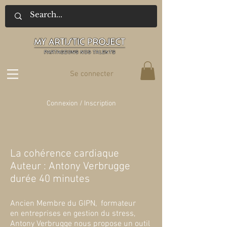
Se connecter
Connexion / Inscription
La cohérence cardiaque
Auteur : Antony Verbrugge
durée 40 minutes
Ancien Membre du GIPN, formateur
en entreprises en gestion du stress,
Antony Verbrugge nous propose un outil