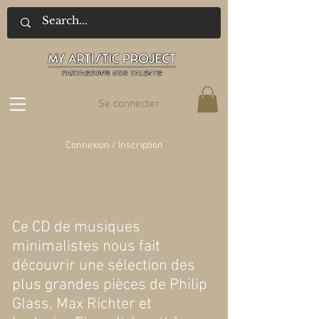
Se connecter
Connexion / Inscription
Ce CD de musiques
minimalistes nous fait
découvrir une sélection des
plus grandes pièces de Philip
Glass, Max Richter et