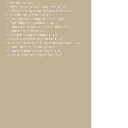
1-Introduction 2'53
2-Liberer ceux qui nous influencent 12'53
3-Genogramme Systemie et Conscience 15'51
4-Perturbation Symbiotique 11'33
5-Conscience et Champs de Force 12'04
6-Epigenetique et Systemie 11'44
7-Champs Morphiques et Constellations 35'27
8-Systemie et Therapie 6'20
9-Perceptions representatives 11'00
10-Champs de Force relationnels 12'05
11-Les trois racines de la souffrance humaine 10'16
12-Constellations Familiales 11'36
13-Representations ancestrales 11'01
14-Lois et Principes Systemiques 20'27