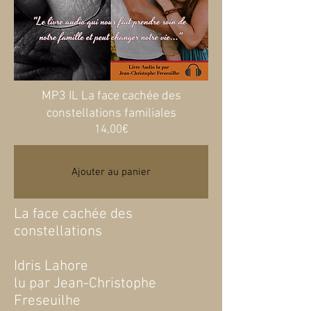
MP3 IL La face cachée des
constellations familiales
Prix
14,00€
Ajouter au panier
La face cachée des
constellations
Idris Lahore
lu par Jean-Christophe
Freseuilhe