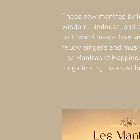
These new mantras by Idri
wisdom, kindness, and b
us toward peace, love, 
fellow singers and musi
The Mantras of Happiness
longs to sing the most b