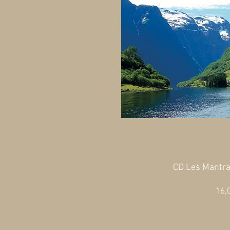
CD Les Mantr
16,