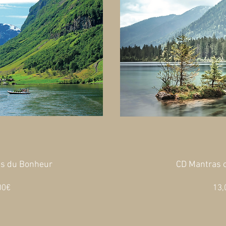
as du Bonheur
CD Mantras 
Prix
00€
13,