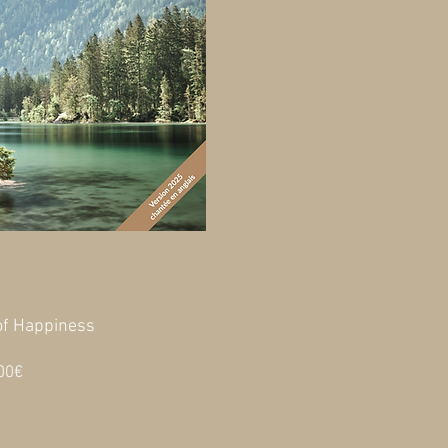
of Happiness
Prix
00€