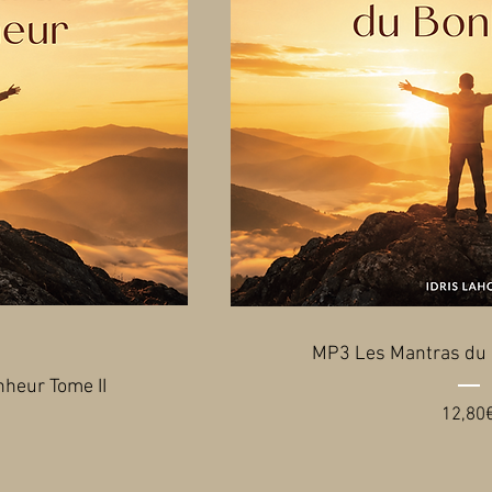
MP3 Les Mantras du 
heur Tome II
12,80
ix