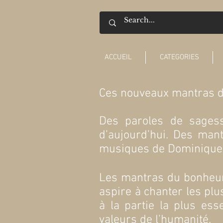
ACCUEIL
CATEGORIES
Ces nouveaux mantras d’I
Des paroles de sagesse
d’aujourd’hui. Des mant
musiques de Dominique 
Les mantras du bonheur s
aspire à chanter les pl
à la partie la plus es
valeurs de l’humanité.