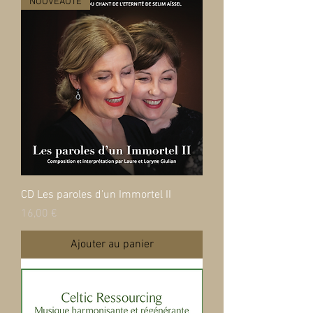
NOUVEAUTE
CD Les paroles d'un Immortel II
Prix
16,00 €
Ajouter au panier