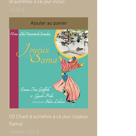
(d'autrefois à ce jour inclu)
Prix
16,00 €
Ajouter au panier
CD Chant d'autrefois à ce jour (Joyeux
Sama)
Prix original
Prix promotionnel
12,00 €
9,00 €