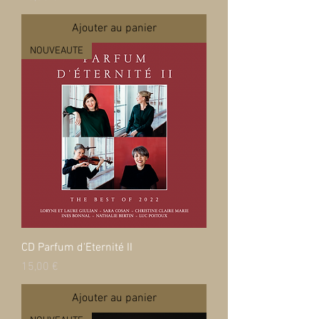
Ajouter au panier
NOUVEAUTE
CD Parfum d'Eternité II
Prix
15,00 €
Ajouter au panier