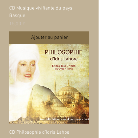
CD Musique vivifiante du pays
Basque
Prix
15,00 €
Ajouter au panier
CD Philosophie d'Idris Lahoe