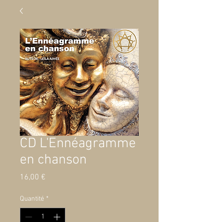
CD L'Ennéagramme
en chanson
Prix
16,00 €
Quantité
*