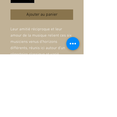
Ajouter au panier
Leur amitié réciproque et leur
amour de la musique relient ces six
musiciens venus d’horizons
différents, réunis ici autour d’un
répertoire classique et varié
traversant les siècles, de Vivaldi à
Einaudi.
Un sextuor empreint d’authenticité
et de finesse, des sonorités
chaleureuses et profondes qui
invitent à l’introspection et au calme
intérieur et qui vont droit au cœur, à
l’Essentiel.