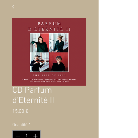
CD Parfum
d'Eternité II
Prix
15,00 €
Quantité
*