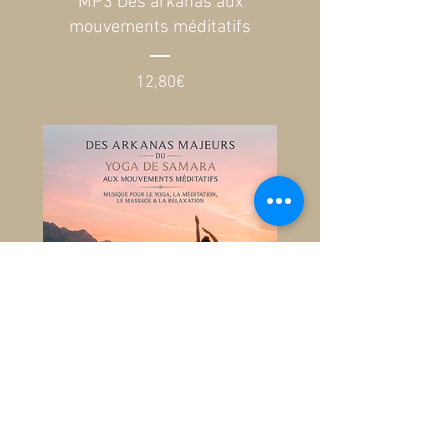
MP3 Des arkanas aux
mouvements méditatifs
Prix
12,80€
Les musiques des sphères
version longue
Prix
0,00€